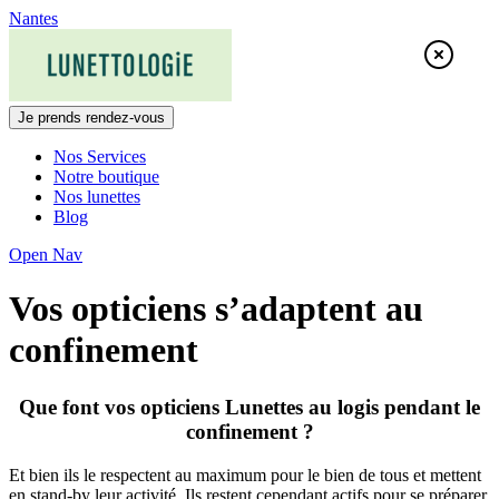
Skip
Nantes
to
content
Je prends rendez-vous
Nos Services
Notre boutique
Nos lunettes
Blog
Open Nav
Vos opticiens s’adaptent au
confinement
Que font vos opticiens Lunettes au logis pendant le
confinement ?
Et bien ils le respectent au maximum pour le bien de tous et mettent
en stand-by leur activité. Ils restent cependant actifs pour se préparer