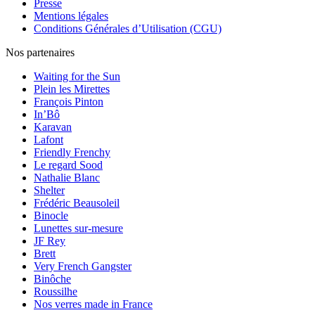
Presse
Mentions légales
Conditions Générales d’Utilisation (CGU)
Nos partenaires
Waiting for the Sun
Plein les Mirettes
François Pinton
In’Bô
Karavan
Lafont
Friendly Frenchy
Le regard Sood
Nathalie Blanc
Shelter
Frédéric Beausoleil
Binocle
Lunettes sur-mesure
JF Rey
Brett
Very French Gangster
Binôche
Roussilhe
Nos verres made in France