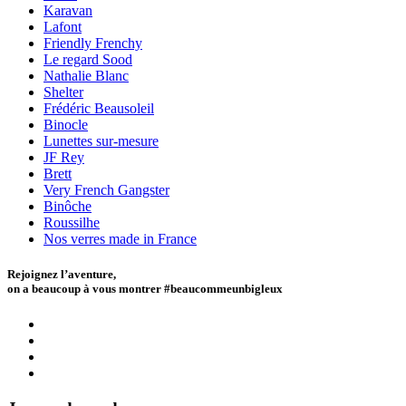
Karavan
Lafont
Friendly Frenchy
Le regard Sood
Nathalie Blanc
Shelter
Frédéric Beausoleil
Binocle
Lunettes sur-mesure
JF Rey
Brett
Very French Gangster
Binôche
Roussilhe
Nos verres made in France
Rejoignez l’aventure,
on a beaucoup à vous montrer #beaucommeunbigleux