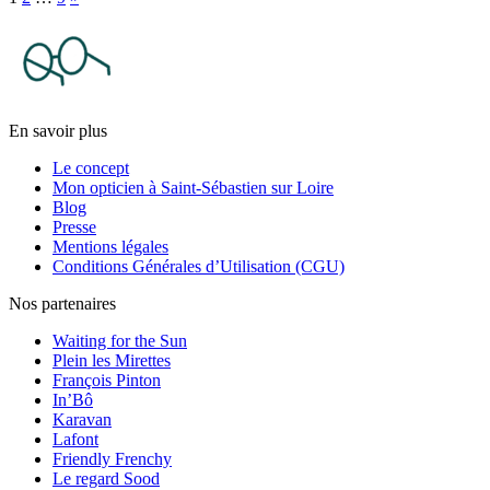
En savoir plus
Le concept
Mon opticien à Saint-Sébastien sur Loire
Blog
Presse
Mentions légales
Conditions Générales d’Utilisation (CGU)
Nos partenaires
Waiting for the Sun
Plein les Mirettes
François Pinton
In’Bô
Karavan
Lafont
Friendly Frenchy
Le regard Sood