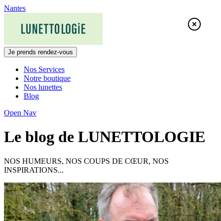
Skip
Nantes
to
content
Je prends rendez-vous
Nos Services
Notre boutique
Nos lunettes
Blog
Open Nav
Le blog de LUNETTOLOGIE
NOS HUMEURS, NOS COUPS DE CŒUR, NOS
INSPIRATIONS...