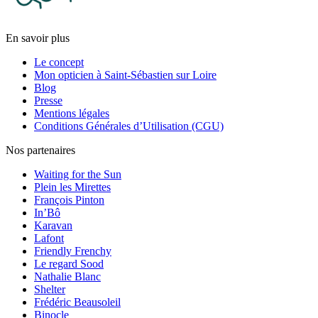
En savoir plus
Le concept
Mon opticien à Saint-Sébastien sur Loire
Blog
Presse
Mentions légales
Conditions Générales d’Utilisation (CGU)
Nos partenaires
Waiting for the Sun
Plein les Mirettes
François Pinton
In’Bô
Karavan
Lafont
Friendly Frenchy
Le regard Sood
Nathalie Blanc
Shelter
Frédéric Beausoleil
Binocle