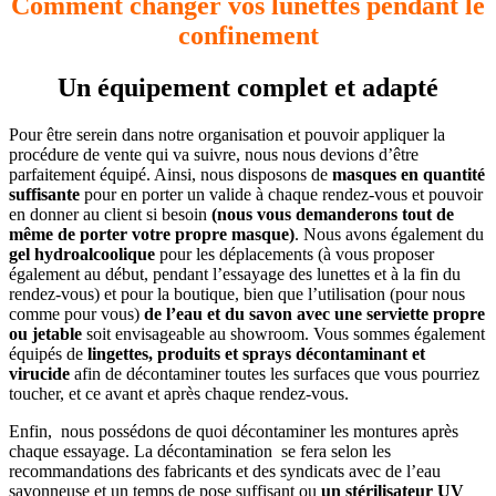
Comment changer vos lunettes pendant le
confinement
Un équipement complet et adapté
Pour être serein dans notre organisation et pouvoir appliquer la
procédure de vente qui va suivre, nous nous devions d’être
parfaitement équipé. Ainsi, nous disposons de
masques en quantité
suffisante
pour en porter un valide à chaque rendez-vous et pouvoir
en donner au client si besoin
(nous vous demanderons tout de
même de porter votre propre masque)
. Nous avons également du
gel hydroalcoolique
pour les déplacements (à vous proposer
également au début, pendant l’essayage des lunettes et à la fin du
rendez-vous) et pour la boutique, bien que l’utilisation (pour nous
comme pour vous)
de l’eau et du savon avec une serviette propre
ou jetable
soit envisageable au showroom. Vous sommes également
équipés de
lingettes, produits et sprays décontaminant et
virucide
afin de décontaminer toutes les surfaces que vous pourriez
toucher, et ce avant et après chaque rendez-vous.
Enfin, nous possédons de quoi décontaminer les montures après
chaque essayage. La décontamination se fera selon les
recommandations des fabricants et des syndicats avec de l’eau
savonneuse et un temps de pose suffisant ou
un stérilisateur UV