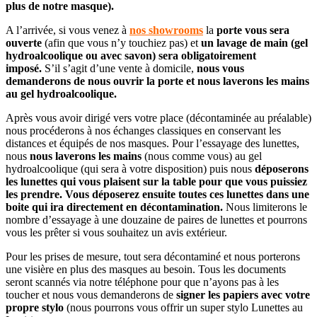
plus de notre masque).
A l’arrivée, si vous venez à
nos showrooms
la
porte vous sera
ouverte
(afin que vous n’y touchiez pas) et
un lavage de main (gel
hydroalcoolique ou avec savon) sera obligatoirement
imposé.
S’il s’agit d’une vente à domicile,
nous vous
demanderons de nous ouvrir la porte et nous laverons les mains
au gel hydroalcoolique.
Après vous avoir dirigé vers votre place (décontaminée au préalable)
nous procéderons à nos échanges classiques en conservant les
distances et équipés de nos masques. Pour l’essayage des lunettes,
nous
nous laverons les mains
(nous comme vous) au gel
hydroalcoolique (qui sera à votre disposition) puis nous
déposerons
les lunettes qui vous plaisent sur la table pour que vous puissiez
les prendre. Vous déposerez ensuite toutes ces lunettes dans une
boite qui ira directement en décontamination.
Nous limiterons le
nombre d’essayage à une douzaine de paires de lunettes et pourrons
vous les prêter si vous souhaitez un avis extérieur.
Pour les prises de mesure, tout sera décontaminé et nous porterons
une visière en plus des masques au besoin. Tous les documents
seront scannés via notre téléphone pour que n’ayons pas à les
toucher et nous vous demanderons de
signer les papiers avec votre
propre stylo
(nous pourrons vous offrir un super stylo Lunettes au