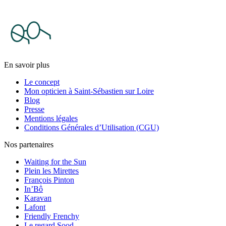
En savoir plus
Le concept
Mon opticien à Saint-Sébastien sur Loire
Blog
Presse
Mentions légales
Conditions Générales d’Utilisation (CGU)
Nos partenaires
Waiting for the Sun
Plein les Mirettes
François Pinton
In’Bô
Karavan
Lafont
Friendly Frenchy
Le regard Sood