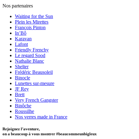
Nos partenaires
Waiting for the Sun
Plein les Mirettes
François Pinton
In’Bô
Karavan
Lafont
Friendly Frenchy
Le regard Sood
Nathalie Blanc
Shelter
Frédéric Beausoleil
Binocle
Lunettes sur-mesure
JF Rey
Brett
Very French Gangster
Binôche
Roussilhe
Nos verres made in France
Rejoignez l’aventure,
on a beaucoup à vous montrer #beaucommeunbigleux