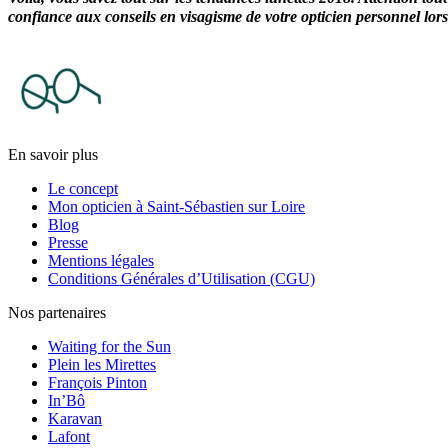
confiance aux conseils en visagisme de votre opticien personnel lor
En savoir plus
Le concept
Mon opticien à Saint-Sébastien sur Loire
Blog
Presse
Mentions légales
Conditions Générales d’Utilisation (CGU)
Nos partenaires
Waiting for the Sun
Plein les Mirettes
François Pinton
In’Bô
Karavan
Lafont