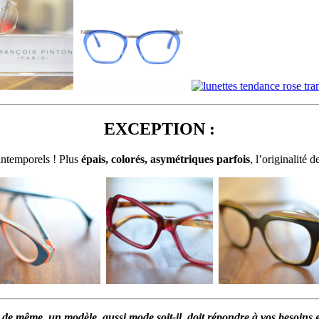
EXCEPTION :
intemporels ! Plus
épais, colorés, asymétriques parfois
, l’originalité 
ut de même, un modèle, aussi mode soit-il, doit répondre à vos besoins