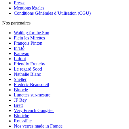
Presse
Mentions légales
Conditions Générales d’Utilisation (CGU)
Nos partenaires
Waiting for the Sun
Plein les Mirettes
François Pinton
In’Bô
Karavan
Lafont
Friendly Frenchy
Le regard Sood
Nathalie Blanc
Shelter
Frédéric Beausoleil
Binocle
Lunettes sur-mesure
JF Rey
Brett
Very French Gangster
Binôche
Roussilhe
Nos verres made in France