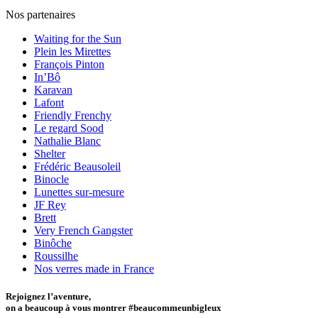
Nos partenaires
Waiting for the Sun
Plein les Mirettes
François Pinton
In’Bô
Karavan
Lafont
Friendly Frenchy
Le regard Sood
Nathalie Blanc
Shelter
Frédéric Beausoleil
Binocle
Lunettes sur-mesure
JF Rey
Brett
Very French Gangster
Binôche
Roussilhe
Nos verres made in France
Rejoignez l’aventure,
on a beaucoup à vous montrer #beaucommeunbigleux